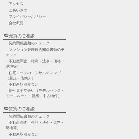
アクセス
ごあいさつ
プライバシーポリシー
会社概要
売買のご相談
契約関係書類のチェック
マンション管理規約関係書類のチ
ェック
不動産調査
（権利・法令・価格・
現地等）
住宅ローンのコンサルティング
（新規・借換え）
不動産取引立会い
物件見学立会い
（モデルハウス・
モデルルーム・新築・中古物件）
賃貸のご相談
契約関係書類のチェック
不動産調査
（権利・法令・賃料・
現地等）
不動産取引立会い