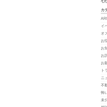
カ
AR
イ
オ
お
お
お
お
ト
ニ
不
怖
未