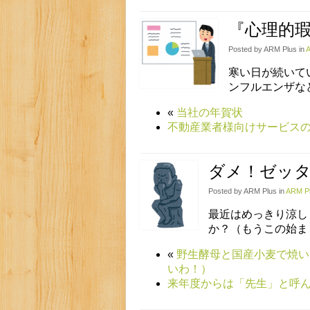
『心理的
Posted by ARM Plus in
寒い日が続いて
ンフルエンザな
«
当社の年賀状
不動産業者様向けサービス
ダメ！ゼッ
Posted by ARM Plus in
ARM 
最近はめっきり涼し
か？（もうこの始ま
«
野生酵母と国産小麦で焼い
いわ！）
来年度からは「先生」と呼