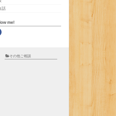
談
白話
low me!
その他ご相談