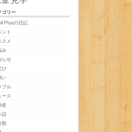
テゴリー
M Plusの日記
ベント
ススメ
悩み
知らせ
詫び
願い
ラブル
ュース
動産
い話
分類