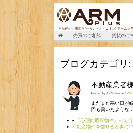
不動産のご用聞き(セカンドオピニオン) アームプ
売買のご相談
賃貸のご
ブログカテゴリ
不動産業者
Posted by ARM Plus in
ARM
まだまだ寒い日が
回も書いたような
«
『心理的瑕疵物件』って何
不動産物件を借りるときに5