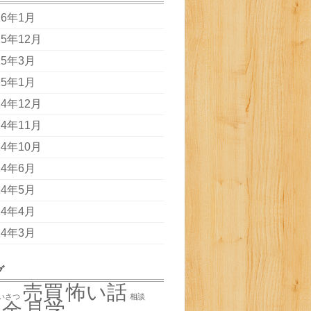
16年1月
15年12月
15年3月
15年1月
14年12月
14年11月
14年10月
14年6月
14年5月
14年4月
14年3月
グ
売買
怖い話
いさつ
相談
税金
見学