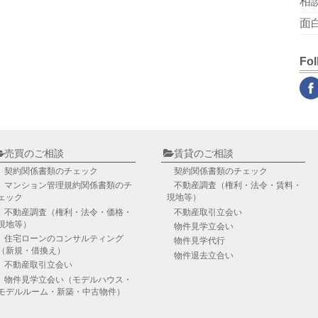
相
面
Fol
売買のご相談
賃貸のご相談
契約関係書類のチェック
契約関係書類のチェック
マンション管理規約関係書類のチ
不動産調査
（権利・法令・賃料・
ェック
現地等）
不動産調査
（権利・法令・価格・
不動産取引立会い
現地等）
物件見学立会い
住宅ローンのコンサルティング
物件見学代行
（新規・借換え）
物件退去立合い
不動産取引立会い
物件見学立会い
（モデルハウス・
モデルルーム・新築・中古物件）