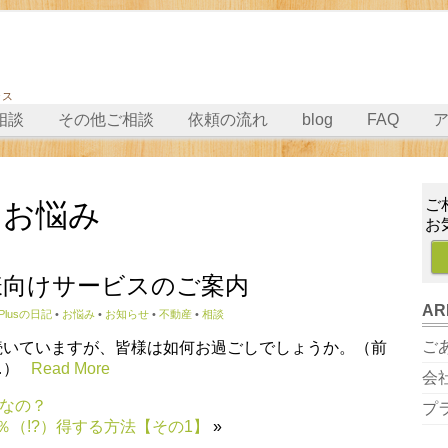
ラス
相談
その他ご相談
依頼の流れ
blog
FAQ
ご
:
お悩み
お
様向けサービスのご案内
AR
 Plusの日記
•
お悩み
•
お知らせ
•
不動産
•
相談
ご
続いていますが、皆様は如何お過ごしでしょうか。（前
…）
Read More
会
なの？
プ
％（!?）得する方法【その1】
»