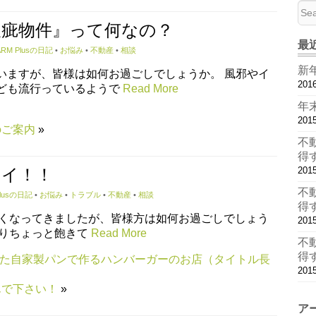
瑕疵物件』って何なの？
最
ARM Plusの日記
•
お悩み
•
不動産
•
相談
新
いますが、皆様は如何お過ごしでしょうか。 風邪やイ
20
ども流行っているようで
Read More
年
201
のご案内
»
不
得
20
タイ！！
不
Plusの日記
•
お悩み
•
トラブル
•
不動産
•
相談
得
くなってきましたが、皆様方は如何お過ごしでしょう
20
りちょっと飽きて
Read More
不
得
た自家製パンで作るハンバーガーのお店（タイトル長
20
んで下さい！
»
ア